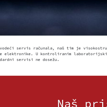
vodeći servis računala, naš tim je visokostr
e elektronike. U kontroliranim laboratorijsk
dardni servisi ne dosežu.
Naš pri