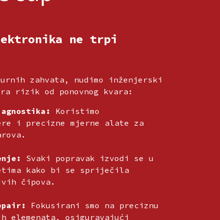
lektronika ne trpi
gurnih zahvata, nudimo inženjerski
ira rizik od ponovnog kvara:
jagnostika:
Koristimo
ere i precizne mjerne alate za
arova.
enje:
Svaki popravak izvodi se u
etima kako bi se spriječila
ivih čipova.
epair:
Fokusirani smo na preciznu
ih elemenata, osiguravajući