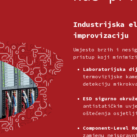
Industrijska e
improvizaciju
Umjesto brzih i nesi
pristup koji minimiz
Laboratorijska di
termovizijske kam
detekciju mikrokv
ESD sigurno okruž
antistatičkim uvj
oštećenja osjetlj
Component-Level R
zamjenu neispravn