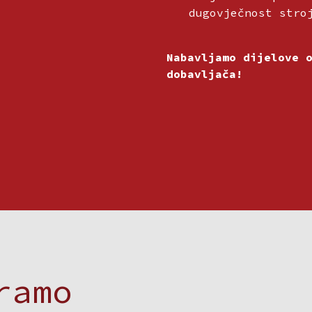
dugovječnost stro
Nabavljamo dijelove 
dobavljača!
iramo