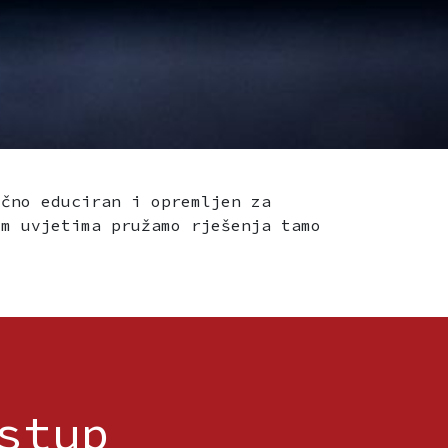
učno educiran i opremljen za
im uvjetima pružamo rješenja tamo
stup