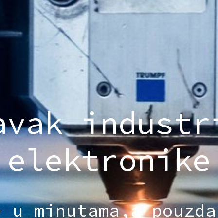
avak industr
elektronike
e u minutama,a pouzda