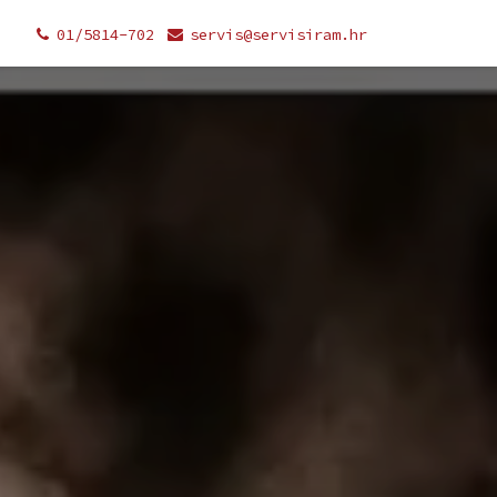
01/5814-702
servis@servisiram.hr