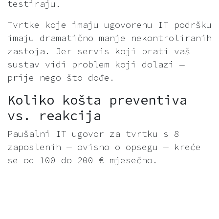
testiraju.
Tvrtke koje imaju ugovorenu IT podršku
imaju dramatično manje nekontroliranih
zastoja. Jer servis koji prati vaš
sustav vidi problem koji dolazi —
prije nego što dođe.
Koliko košta preventiva
vs. reakcija
Paušalni IT ugovor za tvrtku s 8
zaposlenih — ovisno o opsegu — kreće
se od 100 do 200 € mjesečno.
Jedan ozbiljan kvar godišnje koji smo
maloprije računali: 440 €
samo u
izgubljenoj produktivnosti i