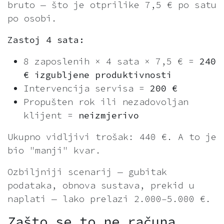
bruto — što je otprilike 7,5 € po satu
po osobi.
Zastoj 4 sata:
8 zaposlenih × 4 sata × 7,5 € =
240
€ izgubljene produktivnosti
Intervencija servisa =
200 €
Propušten rok ili nezadovoljan
klijent =
neizmjerivo
Ukupno vidljivi trošak: 440 €. A to je
bio "manji" kvar.
Ozbiljniji scenarij — gubitak
podataka, obnova sustava, prekid u
naplati — lako prelazi 2.000–5.000 €.
Zašto se to ne računa