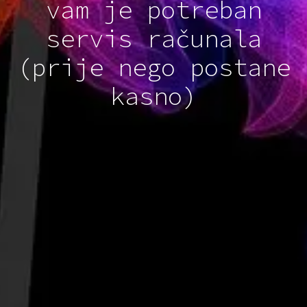
vam je potreban
servis računala
(prije nego postane
kasno)