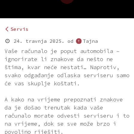
Servis
24. travnja 2025.
od
Tajna
Vaše računalo je poput automobila –
ignorirate li znakove da nešto ne
štima, kvar neće nestati… Naprotiv,
svako odgađanje odlaska serviseru samo
će vas skuplje koštati.
A kako na vrijeme prepoznati znakove
da je došao trenutak kada vaše
računalo morate odvesti serviseru i to
na vrijeme, dok se sve može brzo i
povoljno riješiti.