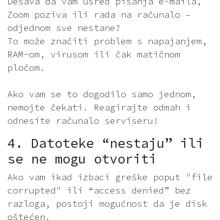
Dešava da vam usred pisanja e-maila,
Zoom poziva ili rada na računalo –
odjednom sve nestane?
To može značiti problem s napajanjem,
RAM-om, virusom ili čak matičnom
pločom.
Ako vam se to dogodilo samo jednom,
nemojte čekati. Reagirajte odmah i
odnesite računalo serviseru!
4. Datoteke “nestaju” ili
se ne mogu otvoriti
Ako vam ikad izbaci greške poput "file
corrupted" ili “access denied” bez
razloga, postoji mogućnost da je disk
oštećen.