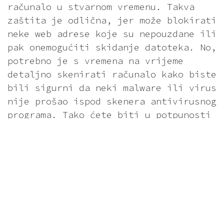
računalo u stvarnom vremenu. Takva
zaštita je odlična, jer može blokirati
neke web adrese koje su nepouzdane ili
pak onemogućiti skidanje datoteka. No,
potrebno je s vremena na vrijeme
detaljno skenirati računalo kako biste
bili sigurni da neki malware ili virus
nije prošao ispod skenera antivirusnog
programa. Tako ćete biti u potpunosti
sigurni da je računalo čisto i da nije
zaraženo virusom.
Upotrijebite vatrozid
Što je vatrozid? Vatrozid ili firewall
je softverski program ili dio hardvera