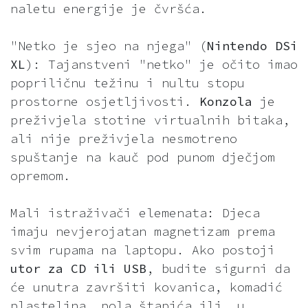
naletu energije je čvršća.
"Netko je sjeo na njega" (
Nintendo DSi
XL
): Tajanstveni "netko" je očito imao
popriličnu težinu i nultu stopu
prostorne osjetljivosti.
Konzola
je
preživjela stotine virtualnih bitaka,
ali nije preživjela nesmotreno
spuštanje na kauč pod punom dječjom
opremom.
Mali istraživači elemenata: Djeca
imaju nevjerojatan magnetizam prema
svim rupama na laptopu. Ako postoji
utor za CD ili USB
, budite sigurni da
će unutra završiti kovanica, komadić
plastelina, pola štapića ili, u