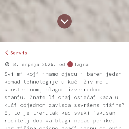
Servis
8. srpnja 2026.
od
Tajna
Svi mi koji imamo djecu i barem jedan
komad tehnologije u kući živimo u
konstantnom, blagom izvanrednom
stanju. Znate li onaj osjećaj kada u
kući odjednom zavlada savršena tišina?
E, to je trenutak kad svaki iskusan
roditelj dobiva blagi napad panike.
Jer tišina obično znači jednu od ovih