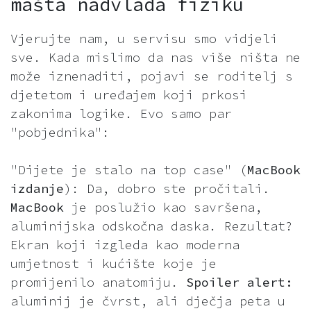
mašta nadvlada fiziku
Vjerujte nam, u servisu smo vidjeli
sve. Kada mislimo da nas više ništa ne
može iznenaditi, pojavi se roditelj s
djetetom i uređajem koji prkosi
zakonima logike. Evo samo par
"pobjednika":
"Dijete je stalo na top case" (
MacBook
izdanje
): Da, dobro ste pročitali.
MacBook
je poslužio kao savršena,
aluminijska odskočna daska. Rezultat?
Ekran koji izgleda kao moderna
umjetnost i kućište koje je
promijenilo anatomiju.
Spoiler alert:
aluminij je čvrst, ali dječja peta u