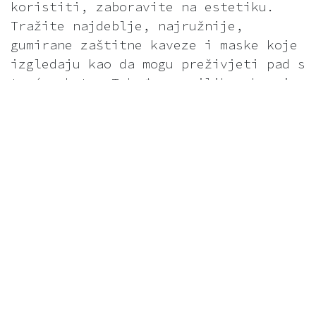
koristiti, zaboravite na estetiku.
Tražite najdeblje, najružnije,
gumirane zaštitne kaveze i maske koje
izgledaju kao da mogu preživjeti pad s
trećeg kata. Također, prilikom kupnje
ozbiljno razmislite o
kasko osiguranju
ekrana i uređaja.
Vjerujte, isplatit
će se već kod prvog "ups" trenutka.
2. Rezervne kopije (UVIJEK!)
Vaša trogodišnjakinja ne zna
što je
backup
, ali itekako zna stisnuti
Delete
ili proliti mlijeko po
tipkovnici baš kada završavate važan
poslovni projekt. Sve važne dokumente,
obiteljske fotografije i radne