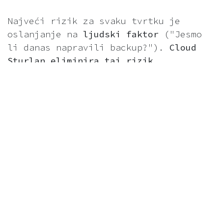
Najveći rizik za svaku tvrtku je
oslanjanje na
ljudski faktor
("Jesmo
li danas napravili backup?").
Cloud
Sturlan eliminira taj rizik.
Sve je
automatizirano
, a podaci se
sinkroniziraju i spremaju u pozadini.
Pristup s bilo kojeg mjesta:
Vaš tim
može sigurno pristupati dokumentima s
terena, iz ureda ili od kuće.
Enkripcija i redundancija:
Vaši podaci
su
šifrirani i pohranjeni na više
lokacija
radi maksimalne sigurnosti.